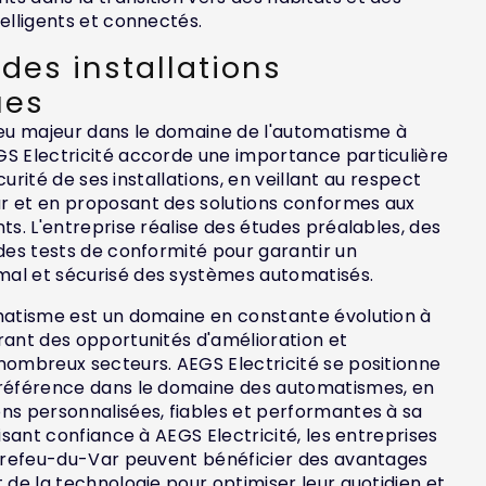
telligents et connectés.
 des installations
ues
jeu majeur dans le domaine de l'automatisme à
GS Electricité accorde une importance particulière
sécurité de ses installations, en veillant au respect
r et en proposant des solutions conformes aux
ts. L'entreprise réalise des études préalables, des
 des tests de conformité pour garantir un
al et sécurisé des systèmes automatisés.
omatisme est un domaine en constante évolution à
rant des opportunités d'amélioration et
nombreux secteurs. AEGS Electricité se positionne
 référence dans le domaine des automatismes, en
ns personnalisées, fiables et performantes à sa
aisant confiance à AEGS Electricité, les entreprises
ierrefeu-du-Var peuvent bénéficier des avantages
t de la technologie pour optimiser leur quotidien et