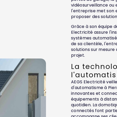
vidéosurveillance ou 
l'entreprise met son e
proposer des solution
Grâce à son équipe de
Electricité assure l'
systèmes automatisés 
de sa clientèle, l'ent
solutions sur mesure
projet.
La technolo
l'automati
AEGS Electricité veill
d'automatisme à Pier
innovantes et connect
équipements à distan
quotidien. La domotiqu
connectés font partie
accompagne ses client