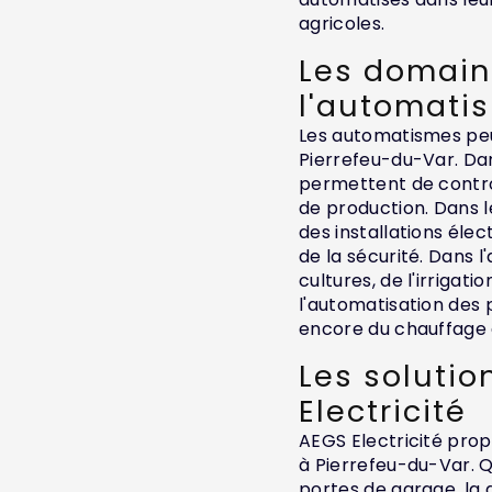
agricoles.
Les domain
l'automati
Les automatismes peu
Pierrefeu-du-Var. Dan
permettent de contrô
de production. Dans l
des installations élec
de la sécurité. Dans l
cultures, de l'irrigati
l'automatisation des p
encore du chauffage 
Les soluti
Electricité
AEGS Electricité pro
à Pierrefeu-du-Var. Q
portes de garage, la 