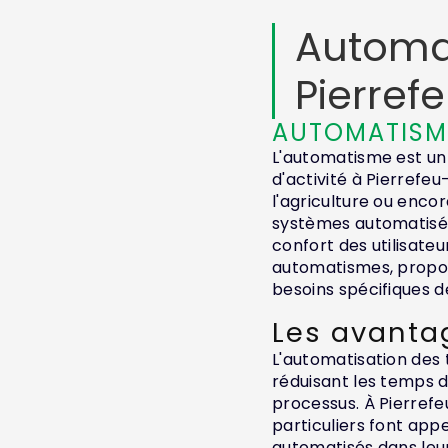
Automa
Pierref
AUTOMATISME
L'automatisme est un
d'activité à Pierrefeu
l'agriculture ou encor
systèmes automatisés 
confort des utilisateu
automatismes, propos
besoins spécifiques de
Les avanta
L'automatisation des
réduisant les temps d'
processus. À Pierref
particuliers font app
automatisés dans leurs