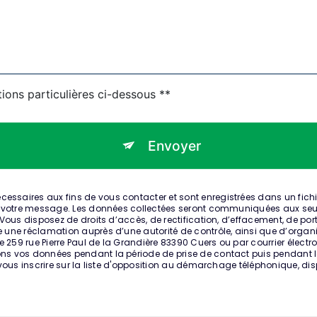
tions particulières ci-dessous **
Envoyer
saires aux fins de vous contacter et sont enregistrées dans un fichier 
à votre message. Les données collectées seront communiquées aux seuls
ous disposez de droits d’accès, de rectification, d’effacement, de portabi
e une réclamation auprès d’une autorité de contrôle, ainsi que d’orga
 259 rue Pierre Paul de la Grandière 83390 Cuers ou par courrier électron
s vos données pendant la période de prise de contact puis pendant la 
 vous inscrire sur la liste d'opposition au démarchage téléphonique, di